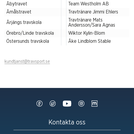
Åbytravet
Team Westholm AB
Åmålstravet
Travtränare Jimmi Ehlers
Travtränare Mats
Årjängs travskola
Andersson/Sara Agnas
Örebro/Linde travskola
Wiktor Kylin-Blom
Östersunds travskola
Åke Lindblom Stable
kundtjanst@travsport.se
Kontakta oss