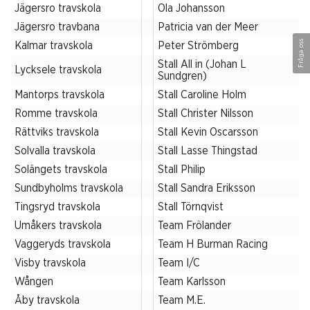
Jägersro travskola
Ola Johansson
Jägersro travbana
Patricia van der Meer
Fråga oss
Kalmar travskola
Peter Strömberg
Stall All in (Johan L
Lycksele travskola
Sundgren)
Mantorps travskola
Stall Caroline Holm
Romme travskola
Stall Christer Nilsson
Rättviks travskola
Stall Kevin Oscarsson
Solvalla travskola
Stall Lasse Thingstad
Solängets travskola
Stall Philip
Sundbyholms travskola
Stall Sandra Eriksson
Tingsryd travskola
Stall Törnqvist
Umåkers travskola
Team Frölander
Vaggeryds travskola
Team H Burman Racing
Visby travskola
Team I/C
Wången
Team Karlsson
Åby travskola
Team M.E.