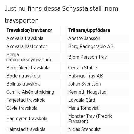
Just nu finns dessa Schyssta stall inom
travsporten
Travskolor/travbanor
Tränare/uppfödare
Axevalla travskola
Anette Jansson
Axevalla hästcenter
Berg Racingstable AB
Berga
Björn Persson Trav
naturbruksgymnasium
Bergsåkers travskola
Certain Stable
Boden travskola
Hälsinge Trav AB
Bollnäs travskola
Johan Svensson
Camilla Alsén utbildning
Kenneth Haugstad
Färjestad travskola
Lövdala Gård
Gävle travskola
Maria Törnqvist
Monster Trav (Fredrik
Hagmyren travskola
Fransson)
Halmstad travskola
Niclas Stenquist