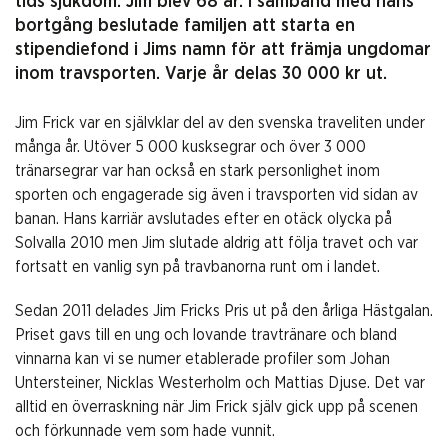
tids sjukdom. Jim blev 68 år. I samband med hans
bortgång beslutade familjen att starta en
stipendiefond i Jims namn för att främja ungdomar
inom travsporten. Varje år delas 30 000 kr ut.
Jim Frick var en självklar del av den svenska traveliten under
många år. Utöver 5 000 kusksegrar och över 3 000
tränarsegrar var han också en stark personlighet inom
sporten och engagerade sig även i travsporten vid sidan av
banan. Hans karriär avslutades efter en otäck olycka på
Solvalla 2010 men Jim slutade aldrig att följa travet och var
fortsatt en vanlig syn på travbanorna runt om i landet.
Sedan 2011 delades Jim Fricks Pris ut på den årliga Hästgalan.
Priset gavs till en ung och lovande travtränare och bland
vinnarna kan vi se numer etablerade profiler som Johan
Untersteiner, Nicklas Westerholm och Mattias Djuse. Det var
alltid en överraskning när Jim Frick själv gick upp på scenen
och förkunnade vem som hade vunnit.